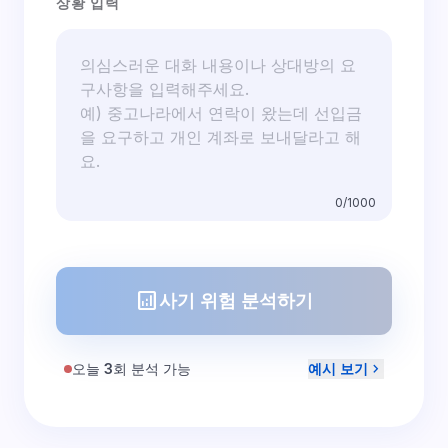
상황 입력
0
/1000
analytics
사기 위험 분석하기
chevron_right
오늘
3
회 분석 가능
예시 보기