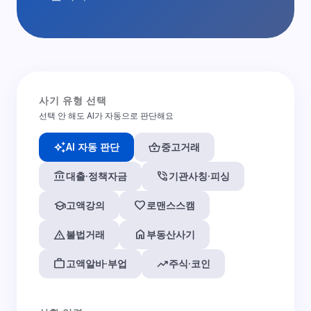
사기 유형 선택
선택 안 해도 AI가 자동으로 판단해요
auto_awesome
shopping_basket
AI 자동 판단
중고거래
account_balance
phone_in_talk
대출·정책자금
기관사칭·피싱
school
favorite
고액강의
로맨스스캠
warning
home
불법거래
부동산사기
work
trending_up
고액알바·부업
주식·코인